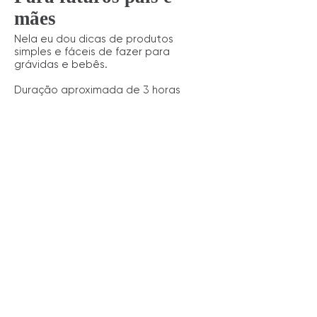
mães
Nela eu dou dicas de produtos
simples e fáceis de fazer para
grávidas e bebês.
Duração aproximada de 3 horas
Adolescentes
Dicas de cosméticos e
cuidados especifícos pra pele
adolescente.
Duração aproximada de 3 horas.