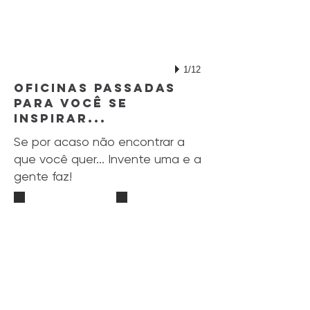
1/12
Oficinas passadas
para você se
inspirar...
Se por acaso não encontrar a
que você quer... Invente uma e a
gente faz!
84592
13071878_1728187900785521_858