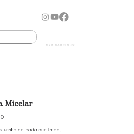
Mais...
meu carrinho
a Micelar
Price
00
turinha delicada que limpa,