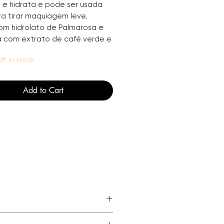
a e hidrata e pode ser usada
a tirar maquiagem leve.
om hidrolato de Palmarosa e
a com extrato de café verde e
 que tonifica, refresca e
eft in stock
 a pele.
er usada a qualquer momento
 e diariamante.
Add to Cart
O
afeína, Extrato de café verde,